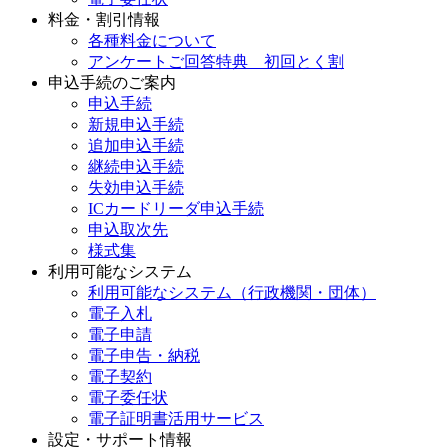
料金・割引情報
各種料金について
アンケートご回答特典 初回とく割
申込手続のご案内
申込手続
新規申込手続
追加申込手続
継続申込手続
失効申込手続
ICカードリーダ申込手続
申込取次先
様式集
利用可能なシステム
利用可能なシステム（行政機関・団体）
電子入札
電子申請
電子申告・納税
電子契約
電子委任状
電子証明書活用サービス
設定・サポート情報