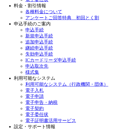
料金・割引情報
各種料金について
アンケートご回答特典 初回とく割
申込手続のご案内
申込手続
新規申込手続
追加申込手続
継続申込手続
失効申込手続
ICカードリーダ申込手続
申込取次先
様式集
利用可能なシステム
利用可能なシステム（行政機関・団体）
電子入札
電子申請
電子申告・納税
電子契約
電子委任状
電子証明書活用サービス
設定・サポート情報