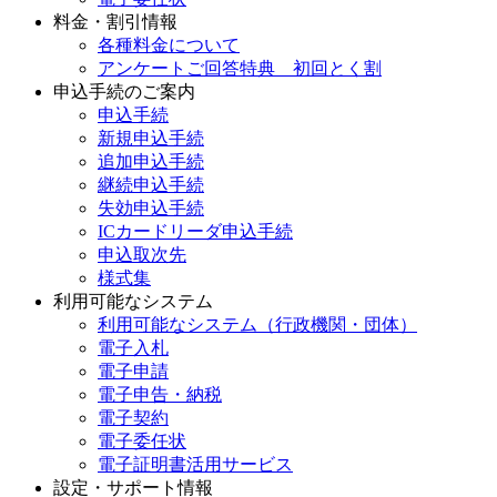
料金・割引情報
各種料金について
アンケートご回答特典 初回とく割
申込手続のご案内
申込手続
新規申込手続
追加申込手続
継続申込手続
失効申込手続
ICカードリーダ申込手続
申込取次先
様式集
利用可能なシステム
利用可能なシステム（行政機関・団体）
電子入札
電子申請
電子申告・納税
電子契約
電子委任状
電子証明書活用サービス
設定・サポート情報