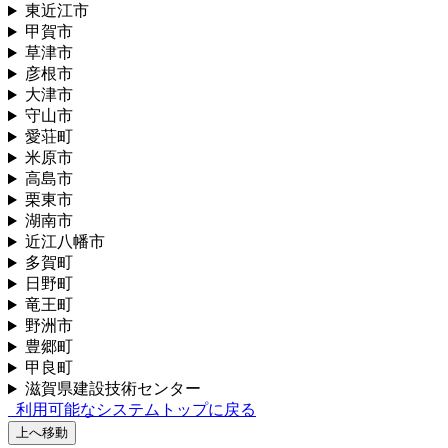
東近江市
甲賀市
草津市
彦根市
大津市
守山市
愛荘町
米原市
高島市
栗東市
湖南市
近江八幡市
多賀町
日野町
竜王町
野洲市
豊郷町
甲良町
滋賀県建設技術センター
利用可能なシステムトップに戻る
上へ移動